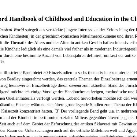
ord Handbook of Childhood and Education in the Cl
assical World
spiegelt das verstärkte jüngere Interesse an der Erforschung der 
ichen Kindheiten) in der griechisch-römischen Mittelmeeroikumene und ihren Ra
it die Thematik des Alters und der Alten in antiken Gesellschaften intensiv er
ie Kindheit lediglich als eine damals viel früher als in modernen Industriegese
r durch eine bestimmte Anzahl von Lebensjahren definiert, umfasst der antike 
ukt.
illustrierte Band bietet 30 Einzelstudien in sechs thematisch akzentuierten Te
on Bradley eingerahmt werden, das zentrale Themen der Einzelbeiträge erneut a
hweg lesenswerten Einzelbeiträge dieser
summa
zum aktuellen Stand der Forsch
gend möchte ich einige Vorzüge des Handbuches aufzeigen, methodische und k
denen Quellenmaterials verfolgt werden. Lobend hervorheben möchte ich den w
pätantike Epoche, während sich ältere grundlegende Studien zum Thema der Kind
Kaiserzeit konzentriert hatten. [
3
] Der vorliegende Band geht u.a. in mehreren
n und der Kindheit in bestimmten sozialen Milieus gegenüber älteren paganen Ko
eit auch auf dem Gebiet der Erforschung der antiken Sklaverei mit Gewinn erö
er Raum der Untersuchungen auch auf die östliche Mittelmeerwelt und Ägypten
ve bisher noch zu wenig ausgewerteter, aufschlussreicher medizinischer, juristis