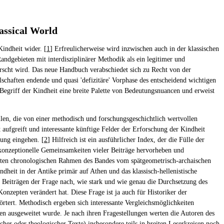
assical World
Kindheit wider. [
1
] Erfreulicherweise wird inzwischen auch in der klassischen
ndgebieten mit interdisziplinärer Methodik als ein legitimer und
forscht wird. Das neue Handbuch verabschiedet sich zu Recht von der
llschaften endende und quasi 'defizitäre' Vorphase des entscheidend wichtigen
Begriff der Kindheit eine breite Palette von Bedeutungsnuancen und erweist
ilen, die von einer methodisch und forschungsgeschichtlich wertvollen
ufgreift und interessante künftige Felder der Erforschung der Kindheit
ung eingehen. [
2
] Hilfreich ist ein ausführlicher Index, der die Fülle der
onzeptionelle Gemeinsamkeiten vieler Beiträge hervorheben und
eiten chronologischen Rahmen des Bandes vom spätgeometrisch-archaischen
heit in der Antike primär auf Athen und das klassisch-hellenistische
 Beiträgen der Frage nach, wie stark und wie genau die Durchsetzung des
nzepten verändert hat. Diese Frage ist ja auch für Historiker der
rtert. Methodisch ergeben sich interessante Vergleichsmöglichkeiten
 ausgeweitet wurde. Je nach ihren Fragestellungen werten die Autoren des
cher oder theologischer Texte) insbesondere teils in breiten Leserkreisen noch