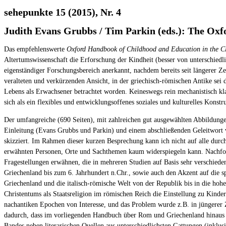
sehepunkte 15 (2015), Nr. 4
Judith Evans Grubbs / Tim Parkin (eds.): The Oxf
Das empfehlenswerte
Oxford Handbook of Childhood and Education in the Cl
Altertumswissenschaft die Erforschung der Kindheit (besser von unterschiedl
eigenständiger Forschungsbereich anerkannt, nachdem bereits seit längerer Ze
veralteten und verkürzenden Ansicht, in der griechisch-römischen Antike sei d
Lebens als Erwachsener betrachtet worden. Keineswegs rein mechanistisch kla
sich als ein flexibles und entwicklungsoffenes soziales und kulturelles Konstr
Der umfangreiche (690 Seiten), mit zahlreichen gut ausgewählten Abbildungen 
Einleitung (Evans Grubbs und Parkin) und einem abschließenden Geleitwort v
skizziert. Im Rahmen dieser kurzen Besprechung kann ich nicht auf alle durc
erwähnten Personen, Orte und Sachthemen kaum widerspiegeln kann. Nachfol
Fragestellungen erwähnen, die in mehreren Studien auf Basis sehr verschie
Griechenland bis zum 6. Jahrhundert n.Chr., sowie auch den Akzent auf die s
Griechenland und die italisch-römische Welt von der Republik bis in die hohe 
Christentums als Staatsreligion im römischen Reich die Einstellung zu Kinder
nachantiken Epochen von Interesse, und das Problem wurde z.B. in jüngerer Z
dadurch, dass im vorliegenden Handbuch über Rom und Griechenland hinaus d
Bandes neben literarischen Quellen aus unterschiedlichsten Gattungen (inklusi