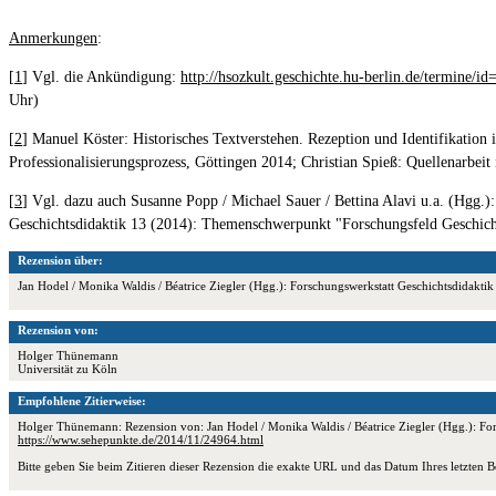
Anmerkungen
:
[
1
] Vgl. die Ankündigung:
http://hsozkult.geschichte.hu-berlin.de/termine/i
Uhr)
[
2
] Manuel Köster: Historisches Textverstehen. Rezeption und Identifikation
Professionalisierungsprozess, Göttingen 2014; Christian Spieß: Quellenarb
[
3
] Vgl. dazu auch Susanne Popp / Michael Sauer / Bettina Alavi u.a. (Hgg.):
Geschichtsdidaktik 13 (2014): Themenschwerpunkt "Forschungsfeld Geschicht
Rezension über:
Jan Hodel / Monika Waldis / Béatrice Ziegler (Hgg.): Forschungswerkstatt Geschichtsdidakti
Rezension von:
Holger Thünemann
Universität zu Köln
Empfohlene Zitierweise:
Holger Thünemann: Rezension von: Jan Hodel / Monika Waldis / Béatrice Ziegler (Hgg.): For
https://www.sehepunkte.de/2014/11/24964.html
Bitte geben Sie beim Zitieren dieser Rezension die exakte URL und das Datum Ihres letzten B