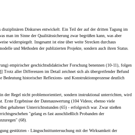
disziplinären Diskurses entwickelt. Ein Teil der auf der dritten Tagung im
, was man im Sinne der Qualitätssicherung zwar begrüßen kann, was aber
ise widerspiegelt. Insgesamt ist eine über weite Strecken durchaus
emodelle und Methoden der publizierten Projekte, sondern auch ihren Status.
erung) empirischer geschichtsdidaktischer Forschung benennen (10-11), folgen
3
] Trotz aller Differenzen im Detail zeichnet sich als übergreifender Befund
die Bedeutung historischer Reflexions- und Konstruktionsprozesse deutlich
der Regel nicht problemorientiert, sondern instruktional unterrichten, wird
sst. Erste Ergebnisse der Datenauswertung (104 Videos; ebenso viele
lbst gehaltener Unterrichtsstunden (65) - erfolgreich war. Zwar stießen
richtsgeschehen "gelang es fast ausschließlich Probanden der
anzuregen" (68).
ragung gestützten - Längsschnittuntersuchung mit der Wirksamkeit der