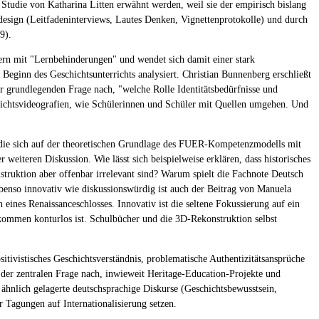
Studie von Katharina Litten erwähnt werden, weil sie der empirisch bislang
ndesign (Leitfadeninterviews, Lautes Denken, Vignettenprotokolle) und durch
9).
lern mit "Lernbehinderungen" und wendet sich damit einer stark
 Beginn des Geschichtsunterrichts analysiert. Christian Bunnenberg erschließt
r grundlegenden Frage nach, "welche Rolle Identitätsbedürfnisse und
errichtsvideografien, wie Schülerinnen und Schüler mit Quellen umgehen. Und
, die sich auf der theoretischen Grundlage des FUER-Kompetenzmodells mit
weiteren Diskussion. Wie lässt sich beispielweise erklären, dass historisches
struktion aber offenbar irrelevant sind? Warum spielt die Fachnote Deutsch
Ebenso innovativ wie diskussionswürdig ist auch der Beitrag von Manuela
ines Renaissanceschlosses. Innovativ ist die seltene Fokussierung auf ein
lkommen konturlos ist. Schulbücher und die 3D-Rekonstruktion selbst
sitivistisches Geschichtsverständnis, problematische Authentizitätsansprüche
n der zentralen Frage nach, inwieweit Heritage-Education-Projekte und
 ähnlich gelagerte deutschsprachige Diskurse (Geschichtsbewusstsein,
r Tagungen auf Internationalisierung setzen.