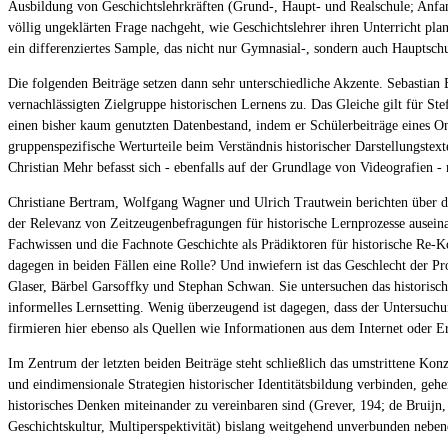
Ausbildung von Geschichtslehrkräften (Grund-, Haupt- und Realschule; Anfan
völlig ungeklärten Frage nachgeht, wie Geschichtslehrer ihren Unterricht pla
ein differenziertes Sample, das nicht nur Gymnasial-, sondern auch Hauptschu
Die folgenden Beiträge setzen dann sehr unterschiedliche Akzente. Sebastian
vernachlässigten Zielgruppe historischen Lernens zu. Das Gleiche gilt für Ste
einen bisher kaum genutzten Datenbestand, indem er Schülerbeiträge eines On
gruppenspezifische Werturteile beim Verständnis historischer Darstellungste
Christian Mehr befasst sich - ebenfalls auf der Grundlage von Videografien -
Christiane Bertram, Wolfgang Wagner und Ulrich Trautwein berichten über di
der Relevanz von Zeitzeugenbefragungen für historische Lernprozesse auseinand
Fachwissen und die Fachnote Geschichte als Prädiktoren für historische Re-K
dagegen in beiden Fällen eine Rolle? Und inwiefern ist das Geschlecht der P
Glaser, Bärbel Garsoffky und Stephan Schwan. Sie untersuchen das historisch
informelles Lernsetting. Wenig überzeugend ist dagegen, dass der Untersuchu
firmieren hier ebenso als Quellen wie Informationen aus dem Internet oder E
Im Zentrum der letzten beiden Beiträge steht schließlich das umstrittene Konz
und eindimensionale Strategien historischer Identitätsbildung verbinden, geh
historisches Denken miteinander zu vereinbaren sind (Grever, 194; de Bruijn,
Geschichtskultur, Multiperspektivität) bislang weitgehend unverbunden nebenei