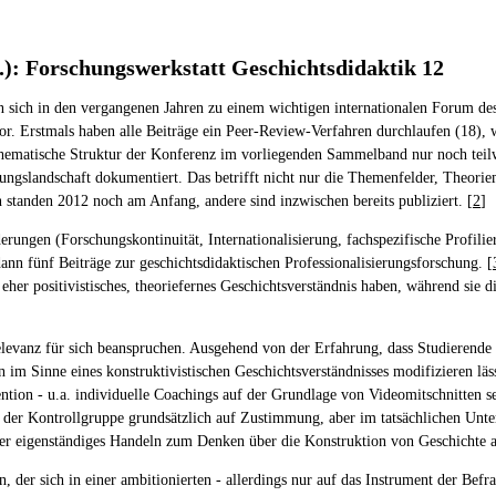
.): Forschungswerkstatt Geschichtsdidaktik 12
 sich in den vergangenen Jahren zu einem wichtigen internationalen Forum des 
 vor. Erstmals haben alle Beiträge ein Peer-Review-Verfahren durchlaufen (18)
hematische Struktur der Konferenz im vorliegenden Sammelband nur noch teilwe
hungslandschaft dokumentiert. Das betrifft nicht nur die Themenfelder, Theori
n standen 2012 noch am Anfang, andere sind inzwischen bereits publiziert. [
2
]
erungen (Forschungskontinuität, Internationalisierung, fachspezifische Profili
 fünf Beiträge zur geschichtsdidaktischen Professionalisierungsforschung. [
eher positivistisches, theoriefernes Geschichtsverständnis haben, während sie 
vanz für sich beanspruchen. Ausgehend von der Erfahrung, dass Studierende in 
ln im Sinne eines konstruktivistischen Geschichtsverständnisses modifizieren lä
ntion - u.a. individuelle Coachings auf der Grundlage von Videomitschnitten se
 der Kontrollgruppe grundsätzlich auf Zustimmung, aber im tatsächlichen Unter
ber eigenständiges Handeln zum Denken über die Konstruktion von Geschichte 
, der sich in einer ambitionierten - allerdings nur auf das Instrument der Bef