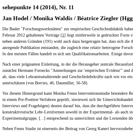
sehepunkte 14 (2014), Nr. 11
Jan Hodel / Monika Waldis / Béatrice Ziegler (Hgg
Die Basler "Forschungswerkstätten" zur empirischen Geschichtsdidaktik haben
Februar 2012 gehaltenen Vorträge [
1
] liegt mittlerweile in gedruckter Form
neben anderen Gründen (191) wohl auch dazu beigetragen hat, dass sich die t
anregende Publikation entstanden, die zugleich eine relativ heterogene Forsc
In den meisten Fällen handelt es sich um Qualifikationsarbeiten. Einige davo
Nach einer prägnanten Einleitung, in der die Herausgeber zentrale Herausford
zunächst Hermann Fornecks "Anmerkungen zur 'empirischen Evidenz'" und dann
ab, dass viele Lehramtsstudierende und Geschichtslehrkräfte nach wie vor ein 
unterschätzen (von Borries, 46; Daumüller, 56-58).
Vor diesem Hintergrund kann Monika Fenns Interventionsstudie besondere Rele
in einem Pre-Posttest-Verfahren geprüft, inwieweit sich ihr Unterrichtshande
Interviews und Fragebögen) deuten darauf hin, dass die durchgeführte Interve
konstruktivistische Lehr-Lernformen sowohl in der Experimental- als auch in
Experimentalgruppe, [...] entsprechend zu unterrichten und die Lernenden ü
Neben Fenns Studie ist einerseits der Beitrag von Georg Kanert hervorzuheben