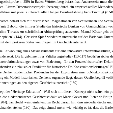
gsstichprobe n=259) in Baden-Württemberg befasst hat. Andererseits muss die 
nen. Littens Dissertationsprojekt überzeugt durch ein anspruchsvolles Methode
llehrer mit jeweils unterschiedlich langer Berufserfahrung berücksichtigt (87-8
 Barsch befasst sich mit historischen Imaginationen von Schülerinnen und Schü
fanie Zabold, die in ihrer Studie das historische Denken von Grundschülern vor
line-Threads zur schriftlichen Abiturprüfung auswertet. Manuel Köster geht de
xte spielen" (144). Christian Spieß wiederum untersucht auf der Basis von Unt
 mit dem prekären Status von Fragen im Geschichtsunterricht.
e Entwicklung eines Messinstruments für eine innovative Interventionsstudie
ersetzt. Die Ergebnisse ihrer Validierungsstudie (113-117) bedürfen sicher der 
onstruktionsleistungen zwar von Bedeutung, für den Prozess historischer Dekon
robanden ein plausibler Prädiktor für historische De-Konstruktionsleistungen? 
e Denken studentischer Probanden bei der Exploration einer 3D-Rekonstruktion e
ng ein Modell historischen Denkens zugrunde liegt, dessen Quellenbegriff vol
rinnerungen an den eigenen Geschichtsunterricht (139).
ept der "Heritage Education". Weil sich mit diesem Konzept nicht selten ein po
en die niederländischen Geschichtsdidaktiker Maria Grever und Pieter de Bruij
 204). Jan Hodel weist einleitend zu Recht darauf hin, dass niederländische und
nander stehen (190). Das zeigt einmal mehr, wie wichtig es ist, dass die Basle