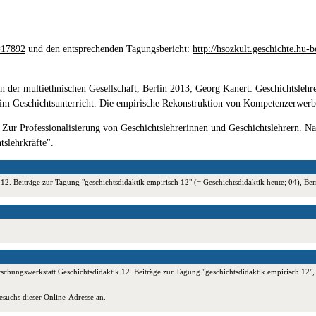
d=17892
und den entsprechenden Tagungsbericht:
http://hsozkult.geschichte.hu-
 in der multiethnischen Gesellschaft, Berlin 2013; Georg Kanert: Geschichtsleh
eit im Geschichtsunterricht. Die empirische Rekonstruktion von Kompetenzerwe
 Zur Professionalisierung von Geschichtslehrerinnen und Geschichtslehrern. Nat
slehrkräfte".
k 12. Beiträge zur Tagung "geschichtsdidaktik empirisch 12" (= Geschichtsdidaktik heute; 04),
schungswerkstatt Geschichtsdidaktik 12. Beiträge zur Tagung "geschichtsdidaktik empirisch 12",
esuchs dieser Online-Adresse an.