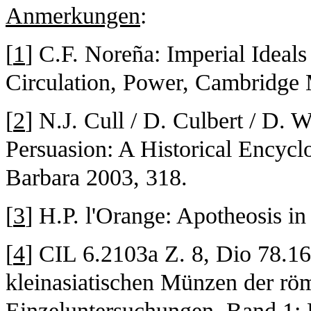
Anmerkungen
:
[
1
] C.F. Noreña: Imperial Ideal
Circulation, Power, Cambridge 
[
2
] N.J. Cull / D. Culbert / D.
Persuasion: A Historical Encyclo
Barbara 2003, 318.
[
3
] H.P. l'Orange: Apotheosis in
[
4
] CIL 6.2103a Z. 8, Dio 78.16
kleinasiatischen Münzen der römi
Einzeluntersuchungen. Band 1: B