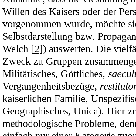
Willen des Kaisers oder der Per
vorgenommen wurde, möchte sie
Selbstdarstellung bzw. Propagan
Welch [
2
]) auswerten. Die viel
Zweck zu Gruppen zusammengefa
Militärisches, Göttliches,
saecu
Vergangenheitsbezüge,
restituto
kaiserlichen Familie, Unspezifi
Geographisches, Unica). Hier zei
methodologische Probleme, denn
einfach nur einer Kategorie zuo