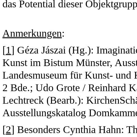
das Potential dieser Objektgrupp
Anmerkungen
:
[
1
] Géza Jászai (Hg.): Imaginat
Kunst im Bistum Münster, Ausst
Landesmuseum für Kunst- und K
2 Bde.; Udo Grote / Reinhard K
Lechtreck (Bearb.): KirchenSch
Ausstellungskatalog Domkamme
[
2
] Besonders Cynthia Hahn: The