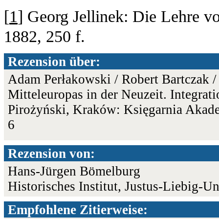
[
1
] Georg Jellinek: Die Lehre v
1882, 250 f.
Rezension über:
Adam Perłakowski / Robert Bartczak /
Mitteleuropas in der Neuzeit. Integrat
Pirożyński, Kraków: Księgarnia Akad
6
Rezension von:
Hans-Jürgen Bömelburg
Historisches Institut, Justus-Liebig-Un
Empfohlene Zitierweise: