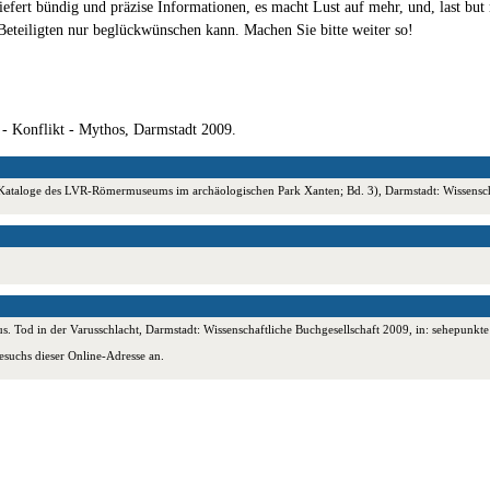
iefert bündig und präzise Informationen, es macht Lust auf mehr, und, last but 
e Beteiligten nur beglückwünschen kann. Machen Sie bitte weiter so!
 - Konflikt - Mythos, Darmstadt 2009.
 (= Kataloge des LVR-Römermuseums im archäologischen Park Xanten; Bd. 3), Darmstadt: Wissens
s. Tod in der Varusschlacht, Darmstadt: Wissenschaftliche Buchgesellschaft 2009, in: sehepunkt
esuchs dieser Online-Adresse an.