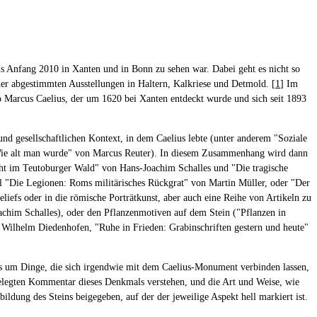
is Anfang 2010 in Xanten und in Bonn zu sehen war. Dabei geht es nicht so
nder abgestimmten Ausstellungen in Haltern, Kalkriese und Detmold. [
1
] Im
io Marcus Caelius, der um 1620 bei Xanten entdeckt wurde und sich seit 1893
nd gesellschaftlichen Kontext, in dem Caelius lebte (unter anderem "Soziale
h "Wie alt man wurde" von Marcus Reuter). In diesem Zusammenhang wird dann
acht im Teutoburger Wald" von Hans-Joachim Schalles und "Die tragische
el "Die Legionen: Roms militärisches Rückgrat" von Martin Müller, oder "Der
iefs oder in die römische Porträtkunst, aber auch eine Reihe von Artikeln zu
chim Schalles), oder den Pflanzenmotiven auf dem Stein ("Pflanzen in
 Wilhelm Diedenhofen, "Ruhe in Frieden: Grabinschriften gestern und heute"
os um Dinge, die sich irgendwie mit dem Caelius-Monument verbinden lassen,
ßangelegten Kommentar dieses Denkmals verstehen, und die Art und Weise, wie
ildung des Steins beigegeben, auf der der jeweilige Aspekt hell markiert ist.