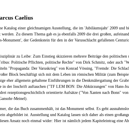
arcus Caelius
ne Katalog einer gleichnamigen Ausstellung, die im 'Jubiläumsjahr' 2009 und b
ift werden. Zu diesem Thema gab es ja ebenfalls 2009 die drei großen, aufeina
us-Monument', der Gedenkstein für den in der Varusschlacht gefallenen Centur
sziplinär zu Leibe: Zum Einstieg skizzieren mehrere Beiträge den politischen u
Tribus: Politische Pflichten, politische Rechte" von Dirk Schmitz, oder auc
 Kapiteln "Propaganda: Der Varuskrieg" von Konrad Vössing, "Fremde: Die Schl
großer Block beschäftigt sich mit dem Leben im römischen Militär (zum Beispi
ige eher allgemein gehaltene Einführungen in die Denkmälergattung der Grabrel
die in der Inschrift auftauchen ("TF LEM BON: Die Abkürzungen" von Hans-Joa
rei rezeptionsgeschichtlich orientierte Aufsätze ("Von Xanten nach Bonn" von
Gansohr-Meinel).
ammer, die das Buch zusammenhält, ist das Monument selbst. Es geht ausnahmsl
 Stein abgebildet ist. Ausstellung und Katalog lassen sich daher als einen gro
diesen Ansatz noch einmal wider: Hier ist nämlich jedem Kapiteleintrag eine Abb