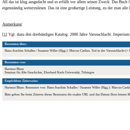
All das ist klug ausgedacht und es erfüllt vor allem seinen Zweck: Das Buch l
eigenständig weiterzulesen. Das ist eine großartige Leistung, zu der man all
Anmerkung
:
[
1
] Vgl. dazu den dreibändigen Katalog: 2000 Jahre Varusschlacht. Imperium
Rezension über:
Hans-Joachim Schalles / Susanne Willer (Hgg.): Marcus Caelius. Tod in der Varusschlacht
Rezension von:
Hartmut Blum
Seminar für Alte Geschichte, Eberhard Karls Universität, Tübingen
Empfohlene Zitierweise:
Hartmut Blum: Rezension von: Hans-Joachim Schalles / Susanne Willer (Hgg.): Marcus Caeliu
Bitte geben Sie beim Zitieren dieser Rezension die exakte URL und das Datum Ihres letzten B