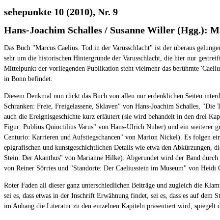
sehepunkte 10 (2010), Nr. 9
Hans-Joachim Schalles / Susanne Willer (Hgg.): M
Das Buch "Marcus Caelius. Tod in der Varusschlacht" ist der überaus gelunge
sehr um die historischen Hintergründe der Varusschlacht, die hier nur gestre
Mittelpunkt der vorliegenden Publikation steht vielmehr das berühmte 'Caeli
in Bonn befindet.
Diesem Denkmal nun rückt das Buch von allen nur erdenklichen Seiten interdi
Schranken: Freie, Freigelassene, Sklaven" von Hans-Joachim Schalles, "Die 
auch die Ereignisgeschichte kurz erläutert (sie wird behandelt in den drei
Figur: Publius Quinctilius Varus" von Hans-Ulrich Nuber) und ein weiterer 
Centurio: Karrieren und Aufstiegschancen" von Marion Nickel). Es folgen ein
epigrafischen und kunstgeschichtlichen Details wie etwa den Abkürzungen, 
Stein: Der Akanthus" von Marianne Hilke). Abgerundet wird der Band durch d
von Reiner Sörries und "Standorte: Der Caeliusstein im Museum" von Heidi 
Roter Faden all dieser ganz unterschiedlichen Beiträge und zugleich die Kl
sei es, dass etwas in der Inschrift Erwähnung findet, sei es, dass es auf dem
im Anhang die Literatur zu den einzelnen Kapiteln präsentiert wird, spiegelt 