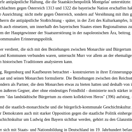
fe antipäpstliche Haltung, die die Staatskirchenpolitik Montgelas' unterstützte.
chlachten gegen Österreich 1313 und 1322 die bayerische Nation erschaffen habe
ue Ausrichtung: nicht mehr gegen Österreich, sondern auf Versöhnung mit ihm
errn die antipäpstliche Stoßrichtung - später, in der Zeit des Kulturkampfes, li
h auch einsetzen, um innerhalb des bayerischen Staates einen Regionalismus zu
em der Hauptgewinner der Staatszerstörung in der napoleonischen Ära, beitrug
-kommunalen Erinnerungspolitik.
ller verdient, die sich mit den Beziehungen zwischen Monarchie und Bürgertu
 und Kommunen verbunden waren, untersucht Murr vor allem an der ehemaligen 
 historischen Traditionen analysieren kann.
 Regensburg und Kaufbeuren betrachtet - konstruierten in ihrer Erinnerungspol
aat und seinen Monarchen formulierte. Die Beziehungen zwischen den Reichs
sondern als Partner, die dem Monarchen etwas zu bieten hatten und deshalb von 
en äußeren Gegner, aber ohne eindeutiges Feindbild - dominierte noch stärker 
m "das landstädtische Bürgertum zu einem kollektiven Heros" (396) aufstieg, d
and die staatlich-monarchische und die bürgerlich-kommunale Geschichtskultur.
r Demokraten auch mit starker Opposition gegen die staatliche Politik einherg
schichtskultur um Ludwig den Bayern sichtbar werden, gehört zu den Glanzstü
r sich mit Staats- und Nationsbildung in Deutschland im 19. Jahrhundert befas