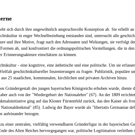
derne
 sich durch ihre ungewöhnlich anspruchsvolle Konzeption ab. Sie erhellt an ei
tskultur in enger Wechselbeziehung entstanden sind, untersucht alle geschich
kteure und ihre Motive, fragt nach den Adressaten und Wirkungen, sie verfolg
 Formen ab, und konfrontiert die ordnungspolitischen Vorstellungen, die in den 
der Erinnerungsakteure einschätzen zu können.
skultur - eine kognitive, eine ästhetische und eine politische. Um sie erfasse
ielfalt geschichtskultureller Inszenierungen zu fragen: Publizistik, populäre un
 aus 25 staatlichen, kommunalen, kirchlichen und privaten Archiven hinzu.
chen Gründergestalt des jungen bayerischen Königreichs erhoben wurde, diente
aber auch von der "Wiedergeburt der Nationalehre" (67). An der 1809 errichte
malsinitiative ging auf das Kloster Fürstenfeld zurück, das den Kaiser als fr
e Nationaldenkmal" (85). Ludwig der Bayer wurde als "libertatis Germaniae de
en aufeinander bezogen.
 zu einer zentralen, vielfältig verwendbaren Gründerfigur in der bayerischen 
de des Alten Reiches hervorgegangen war, politische Legitimation verleihen s