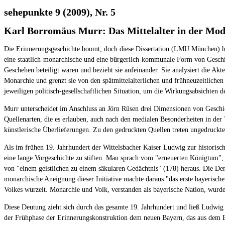
sehepunkte 9 (2009), Nr. 5
Karl Borromäus Murr: Das Mittelalter in der Mo
Die Erinnerungsgeschichte boomt, doch diese Dissertation (LMU München) hebt
eine staatlich-monarchische und eine bürgerlich-kommunale Form von Geschich
Geschehen beteiligt waren und bezieht sie aufeinander. Sie analysiert die A
Monarchie und grenzt sie von den spätmittelalterlichen und frühneuzeitlichen
jeweiligen politisch-gesellschaftlichen Situation, um die Wirkungsabsichten 
Murr unterscheidet im Anschluss an Jörn Rüsen drei Dimensionen von Geschicht
Quellenarten, die es erlauben, auch nach den medialen Besonderheiten in der V
künstlerische Überlieferungen. Zu den gedruckten Quellen treten ungedruckte
Als im frühen 19. Jahrhundert der Wittelsbacher Kaiser Ludwig zur historis
eine lange Vorgeschichte zu stiften. Man sprach vom "erneuerten Königtum", 
von "einem geistlichen zu einem säkularen Gedächtnis" (178) heraus. Die Denk
monarchische Aneignung dieser Initiative machte daraus "das erste bayerisch
Volkes wurzelt. Monarchie und Volk, verstanden als bayerische Nation, wurd
Diese Deutung zieht sich durch das gesamte 19. Jahrhundert und ließ Ludwig
der Frühphase der Erinnerungskonstruktion dem neuen Bayern, das aus dem En