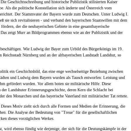
 Die Geschichtsschreibung und historische Publizistik stilisierten Kaiser
. Als die politische Konstellation sich änderte und Österreich vom
 gerichtet. Der Stammvater der Bayern wurde zum Deutschen. Unter Ludwig I.
eß sie sich revitalisieren - und verband den bayerischen Staatswillen mit dem
 fördern, der die neubayerischen Gebiete in eine gesamtbayerische
. Das zeigt Murr an Bildprogrammen ebenso wie an der Publizistik und der
m beschäftigen. Wie Ludwig der Bayer zum Urbild des Bürgerkönigs im 19.
Reichsstadt Nürnberg und an der altbayerischen Landstadt Landshut, so
itik ein Geschichtsbild, das eine enge wechselseitige Beziehung zwischen
städten und Ludwig dem Bayern wurden als Tausch entworfen: Leistung und
ihm gefördert wurden. Vor allem boten sie militärische Hilfe. Diese
in der Landshuter Erinnerungsgeschichte, deren Kern die Schlacht bei
er den Monarchen und das bayerische Vaterland mit militärischer Tat rettete.
 Dieses Motiv zieht sich durch alle Formen und Medien der Erinnerung, die
ehen. Die Analyse der Bedeutung von "Treue" für die gesellschaftlichen
cken dieses vorzüglichen Werkes.
st, wird ebenso fündig wie derjenige, der sich für die Deutungskämpfe in der