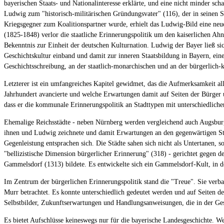
bayerischen Staats- und Nationalinteresse erklärte, und eine nicht minder schar
Ludwig zum "historisch-militärischen Gründungsvater" (116), der in seinen S
Kriegsgegner zum Koalitionspartner wurde, erhielt das Ludwig-Bild eine ne
(1825-1848) verlor die staatliche Erinnerungspolitik um den kaiserlichen Ahnh
Bekenntnis zur Einheit der deutschen Kulturnation. Ludwig der Bayer ließ sic
Geschichtskultur einband und damit zur inneren Staatsbildung in Bayern, ein
Geschichtsschreibung, an der staatlich-monarchischen und an der bürgerlich
Letzterer ist ein umfangreiches Kapitel gewidmet, das die Aufmerksamkeit a
Jahrhundert avancierte und welche Erwartungen damit auf Seiten der Bürger
dass er die kommunale Erinnerungspolitik an Stadttypen mit unterschiedlichen
Ehemalige Reichsstädte - neben Nürnberg werden vergleichend auch Augsburg,
ihnen und Ludwig zeichnete und damit Erwartungen an den gegenwärtigen St
Gegenleistung entsprachen sich. Die Städte sahen sich nicht als Untertanen, 
"bellizistische Dimension bürgerlicher Erinnerung" (318) - gerichtet gegen d
Gammelsdorf (1313) bildete. Es entwickelte sich ein Gammelsdorf-Kult, in de
Im Zentrum der bürgerlichen Erinnerungspolitik stand die "Treue". Sie verb
Murr betrachtet. Es konnte unterschiedlich gedeutet werden und auf Seiten de
Selbstbilder, Zukunftserwartungen und Handlungsanweisungen, die in der Ge
Es bietet Aufschlüsse keineswegs nur für die bayerische Landesgeschichte. We