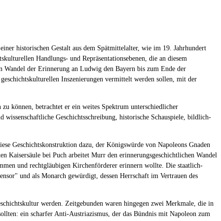
ner historischen Gestalt aus dem Spätmittelalter, wie im 19. Jahrhundert
tskulturellen Handlungs- und Repräsentationsebenen, die an diesem
t den Wandel der Erinnerung an Ludwig den Bayern bis zum Ende der
geschichtskulturellen Inszenierungen vermittelt werden sollen, mit der
n zu können, betrachtet er ein weites Spektrum unterschiedlicher
d wissenschaftliche Geschichtsschreibung, historische Schauspiele, bildlich-
 diese Geschichtskonstruktion dazu, der Königswürde von Napoleons Gnaden
ten Kaisersäule bei Puch arbeitet Murr den erinnerungsgeschichtlichen Wandel
ommen und rechtgläubigen Kirchenförderer erinnern wollte. Die staatlich-
fensor" und als Monarch gewürdigt, dessen Herrschaft im Vertrauen des
Geschichtskultur werden. Zeitgebunden waren hingegen zwei Merkmale, die in
ollten: ein scharfer Anti-Austriazismus, der das Bündnis mit Napoleon zum