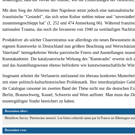
Mit dem Sieg der Alliierten über Napoleon setzte jedoch eine nationalistisch
französische "Gesindel", das sich seine Kultur stehlen müsse und "unveräuße
zusammengeschleppt hat" (I, 252 und 474 Anmerkung 66). Während französis
nationalen Trauma, das noch die Invasoren von 1940 zu weitläufigen Nachfors
Produktiver als solcher Chauvinismus war allerdings ein neues Bewusstsein d
eigenen Kunstwerke in Deutschland nun größere Beachtung und Wertschätzung 
Vaterland" heimgekehrten Werke patriotische Feiern und Ausstellungen insze
Kunstakademie. Die katalysatorische Wirkung des "Kunstraubs" erweist sich 
und das Ausstellungswesen ebenso beförderte wie kunstwissenschaftliche W
Insgesamt arbeitet die Verfasserin umfassend ein überaus konkretes Musterbei
mit einer politisch-kulturhistorischen Problematik. Ihre interdisziplinäre Ge
ihr Catalogue raisonné im zweiten Band der Thèse nicht nur die deutschen 
Berlin, Braunschweig, Kassel, Schwerin und Wien auflistet. Man muss das
De
mustergültigen Studie bereichert zu haben.
Rezension über:
Bénédicte Savoy: Patrimoine annexé. Les biens culturels saisis par la France en Allemagne a
Rezension von: