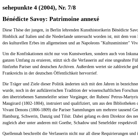
sehepunkte 4 (2004), Nr. 7/8
Bénédicte Savoy: Patrimoine annexé
Diese Thèse der jungen, in Berlin lehrenden Kunsthistorikerin Bénédicte Sav
Hinblick auf Italien und die Niederlande untersucht worden ist, mit dem von
des kulturellen Erbes im allgemeinen und an Napoleons "Kultusminister" Viva
Um die Konfiskationen nicht nur von Kunstwerken, sondern auch von Inkunab
ganzen Umfang zu eruieren, stützt sich die Verfasserin auf eine ungeahnte F
fünfzehn Pariser und deutschen Archiven. Außerdem wertet sie zahlreiche gedr
Frankreichs in der deutschen Öffentlichkeit hervorrief.
Die Träger und Ziele dieser Politik änderten sich mit den Jahren in bezeichn
wurde, noch in der aufklärerischen Tradition der wissenschaftlichen Forsch
den übertriebenen Sammeleifer seiner Vorgänger, der Rubens' Petrus-Martyri
Maugirard (1802-1804), instruiert und qualifiziert, um aus den Bibliotheken d
Vivant Denons (1806-1809) die Pariser Sammlungen um mehrere tausend Gemä
Hamburg, Schwerin, Danzig und Tilsit. Dabei gelang es dem Direktor des neu
zugleich aber unter anderen mit Goethe, Schadow und Senefelder respektvoll
Quellennah beschreibt die Verfasserin nicht nur all diese Requirierungen un