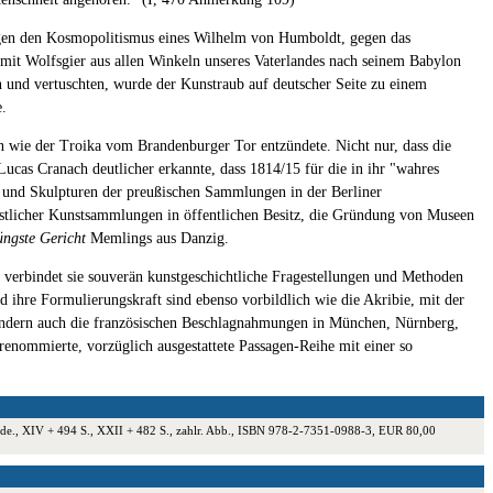
en den Kosmopolitismus eines Wilhelm von Humboldt, gegen das
, mit Wolfsgier aus allen Winkeln unseres Vaterlandes nach seinem Babylon
und vertuschten, wurde der Kunstraub auf deutscher Seite zu einem
e.
en wie der Troika vom Brandenburger Tor entzündete. Nicht nur, dass die
cas Cranach deutlicher erkannte, dass 1814/15 für die in ihr "wahres
e und Skulpturen der preußischen Sammlungen in der Berliner
rstlicher Kunstsammlungen in öffentlichen Besitz, die Gründung von Museen
üngste Gericht
Memlings aus Danzig.
ei verbindet sie souverän kunstgeschichtliche Fragestellungen und Methoden
nd ihre Formulierungskraft sind ebenso vorbildlich wie die Akribie, mit der
sondern auch die französischen Beschlagnahmungen in München, Nürnberg,
renommierte, vorzüglich ausgestattete Passagen-Reihe mit einer so
 2 Bde., XIV + 494 S., XXII + 482 S., zahlr. Abb., ISBN 978-2-7351-0988-3, EUR 80,00