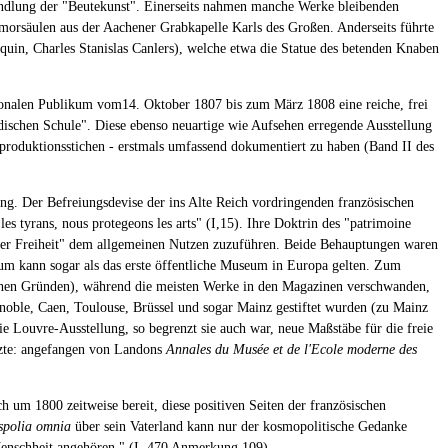
handlung der "Beutekunst". Einerseits nahmen manche Werke bleibenden
orsäulen aus der Aachener Grabkapelle Karls des Großen. Anderseits führte
quin, Charles Stanislas Canlers), welche etwa die Statue des betenden Knaben
ationalen Publikum vom14. Oktober 1807 bis zum März 1808 eine reiche, frei
schen Schule". Diese ebenso neuartige wie Aufsehen erregende Ausstellung
produktionsstichen - erstmals umfassend dokumentiert zu haben (Band II des
ing. Der Befreiungsdevise der ins Alte Reich vordringenden französischen
 tyrans, nous protegeons les arts" (I,15). Ihre Doktrin des "patrimoine
 der Freiheit" dem allgemeinen Nutzen zuzuführen. Beide Behauptungen waren
num kann sogar als das erste öffentliche Museum in Europa gelten. Zum
schen Gründen), während die meisten Werke in den Magazinen verschwanden,
oble, Caen, Toulouse, Brüssel und sogar Mainz gestiftet wurden (zu Mainz
e Louvre-Ausstellung, so begrenzt sie auch war, neue Maßstäbe für die freie
ützte: angefangen von Landons
Annales du Musée et de l'Ecole moderne des
h um 1800 zeitweise bereit, diese positiven Seiten der französischen
spolia omnia
über sein Vaterland kann nur der kosmopolitische Gedanke
 Menschheit angehören." (I, 470 Anmerkung 109)