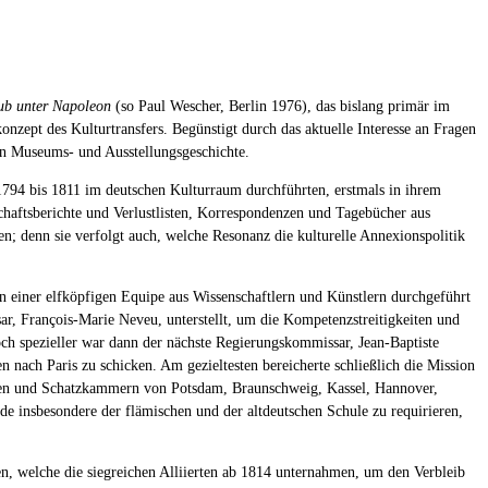
ub unter Napoleon
(so Paul Wescher, Berlin 1976), das bislang primär im
zept des Kulturtransfers. Begünstigt durch das aktuelle Interesse an Fragen
hen Museums- und Ausstellungsgeschichte.
794 bis 1811 im deutschen Kulturraum durchführten, erstmals in ihrem
chaftsberichte und Verlustlisten, Korrespondenzen und Tagebücher aus
en; denn sie verfolgt auch, welche Resonanz die kulturelle Annexionspolitik
on einer elfköpfigen Equipe aus Wissenschaftlern und Künstlern durchgeführt
r, François-Marie Neveu, unterstellt, um die Kompetenzstreitigkeiten und
ch spezieller war dann der nächste Regierungskommissar, Jean-Baptiste
n nach Paris zu schicken. Am gezieltesten bereicherte schließlich die Mission
rien und Schatzkammern von Potsdam, Braunschweig, Kassel, Hannover,
 insbesondere der flämischen und der altdeutschen Schule zu requirieren,
en, welche die siegreichen Alliierten ab 1814 unternahmen, um den Verbleib