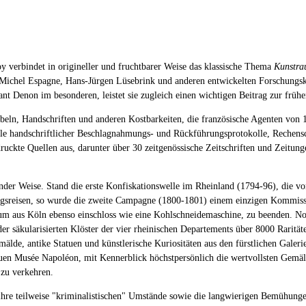
oy verbindet in origineller und fruchtbarer Weise das klassische Thema
Kunstra
 Michel Espagne, Hans-Jürgen Lüsebrink und anderen entwickelten Forschungskon
nt Denon im besonderen, leistet sie zugleich einen wichtigen Beitrag zur frü
eln, Handschriften und anderen Kostbarkeiten, die französische Agenten von 1
ülle handschriftlicher Beschlagnahmungs- und Rückführungsprotokolle, Rechens
uckte Quellen aus, darunter über 30 zeitgenössische Zeitschriften und Zeitung
ender Weise. Stand die erste Konfiskationswelle im Rheinland (1794-96), die v
ungsreisen, so wurde die zweite Campagne (1800-1801) einem einzigen Kommissa
um aus Köln ebenso einschloss wie eine Kohlschneidemaschine, zu beenden. No
er säkularisierten Klöster der vier rheinischen Departements über 8000 Raritäte
lde, antike Statuen und künstlerische Kuriositäten aus den fürstlichen Gale
en Musée Napoléon, mit Kennerblick höchstpersönlich die wertvollsten Gemälde
 zu verkehren.
d ihre teilweise "kriminalistischen" Umstände sowie die langwierigen Bemühung