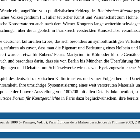
e Wende ein, angeführt vom publizistischen Feldzug des
Rheinischen Merkur
geg
rliches Volkseigenthum [...] aller teutscher Kunst und Wissenschaft zum Hohne
che Konservatoren auch nach dem Wiener Kongress lange weiterhin schwiegen 
chungen über die angeblich in Frankreich versteckten Kunstschätze veranlasst
es deutschen kulturellen Erbes, das sich besonders an symbolträchtigen Verlust
erfuhren als zuvor, dass man die Eigenart und Bedeutung eines Holbein und Lu
niert wurden: etwa für Rubens' Petrus-Martyrium in Köln oder für die Gemäld
auch und besonders darin, dass sie von Berlin bis München die Überführung fü
ürdigungen und Debatten um Schlüsselwerke wie das van Eyck zugeschriebene
J
spiel des deutsch-französischen Kulturtransfers und seiner Folgen heraus. Dab
lehrsamkeit, ihre umsichtige Systematisierung eines weit verstreuten Materials u
Exponate der Louvre-Ausstellung von 1807/08 mit allen Details dokumentiert, 
utsche Forum für Kunstgeschichte
in Paris dazu beglückwünschen, ihre bereits 
utour de 1800 (= Passages; Vol. 5), Paris: Éditions de la Maison des sciences de l'homme 2003,