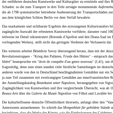
der entführten deutschen Kunstwerke und Kulturgüter zu ermitteln und ihre 
Schaden: so die zum Transport in drei Teile zersägte monumentale
Aufersteh
die ab 1798 systematischer betriebene Ausbesserung der Transportschäden zur
aus dem königlichen Schloss Berlin vor dem Verfall bewahrte.
Das markanteste und sichtbarste Ergebnis des erzwungenen Kulturtransfers bi
zugängliche Auswahl der erbeuteten Kunstwerke vorführte, darunter rund 10
teilweise im Detail rekonstruiert (Rotonde d'Apollon und den Diana-Saal im
vorliegenden Werkes), stellt nicht das geringste Verdienst der Verfasserin dar.
Des weiteren arbeitet Bénédicte Savoy überzeugend heraus, dass mit der skizz
Revolutionstruppen - "Krieg den Palästen, Friede den Hütten" - entsprach da
libéré" beanspruchte ein "droit de conquête d'un genre nouveau" (I,41), u
fragwürdig; denn zum einen standen viele fürstliche Sammlungen im deutsche
anderen wurde von den in Deutschland beschlagnahmten Gemälden nur ein Sec
ja zum Teil zusammen mit zweitrangigen Gemälden aus innerfranzösischen Re
der Ausstellungskatalog
Beutekunst unter Napoleon
, herausgegeben von Sigru
Zugänglichkeit von Kunstwerken und ihre vergleichende Übersicht, was ab 18
Beaux-Arts
über die
Galerie du Musée Napoléon
von Filhol und Lavallée bis
Die kulturbeflissene deutsche Öffentlichkeit ihrerseits, anfangs über den "Va
Annexionen anzuerkennen. So schrieb das
Morgenblatt für gebildete Stände
a
besänftigen, dass die Werke der Künste, wie die Entdeckungen der Gelehrten